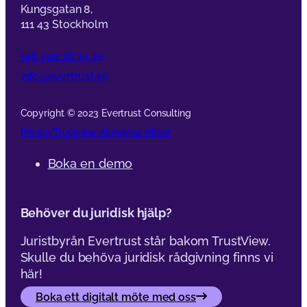
Kungsgatan 8,
111 43 Stockholm
+46 702 16 35 75
info@evertrust.se
Copyright © 2023 Evertrust Consulting
Privacy
Trustview Allmänna villkor
Boka en demo
Behöver du juridisk hjälp?
Juristbyrån Evertrust står bakom TrustView.
Skulle du behöva juridisk rådgivning finns vi
här!
Boka ett digitalt möte med oss