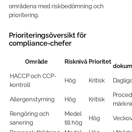
områdena med riskbedömning och
prioritering.
Prioriteringsöversikt för
compliance-chefer
Område
Risknivå
Prioritet
dokum
HACCP och CCP-
Hög
Kritisk
Dagliga
kontroll
Proced
Allergenstyrning
Hög
Kritisk
märkni
Rengöring och
Medel
Hög
Veckovi
sanering
till hög