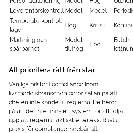
Personalutbildning
Medel
Hög
Utbildn
Leverantörskontroll
Medel
Medel
Period
Temperaturkontroll
Hög
Kritisk
Kontinu
lager
Märkning och
Medel
Batch-
Hög
spårbarhet
till hög
lottn
Att prioritera rätt från start
Vanliga brister i compliance inom
livsmedelsbranschen beror sällan på att
chefen inte kände till reglerna. De beror
på att det inte finns ett system för att följa
upp att reglerna faktiskt efterlevs. Bästa
praxis för compliance innebär att