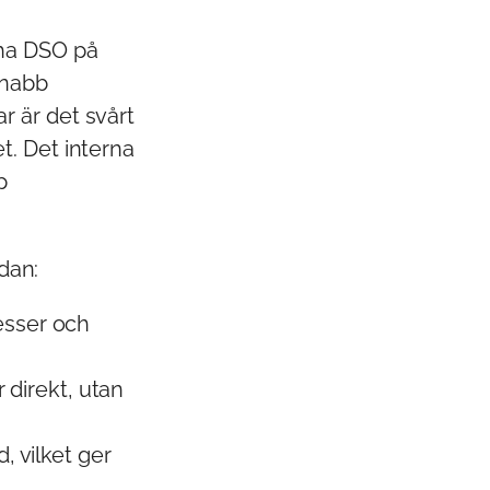
 ha DSO på
snabb
r är det svårt
t. Det interna
p
dan:
esser och
 direkt, utan
 vilket ger