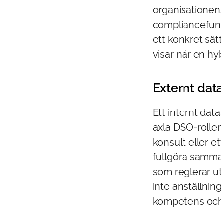
organisationens
compliancefunkt
ett konkret sät
visar när en hy
Externt dat
Ett internt dat
axla DSO-rollen
konsult eller e
fullgöra samma 
som reglerar ut
inte anställni
kompetens och 