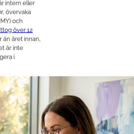
 intern eller
r, övervaka
IMY) och
ttog över 12
 än året innan,
t är inte
gera i