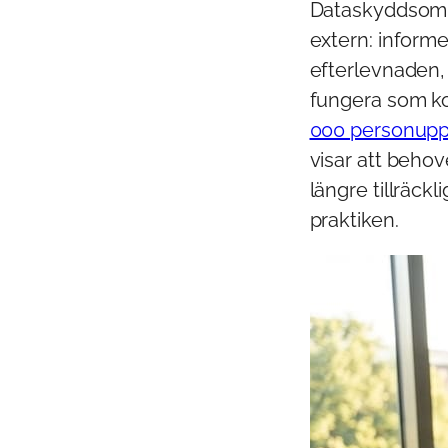
Dataskyddsombu
extern: inform
efterlevnaden,
fungera som ko
000 personuppg
visar att behov
längre tillräck
praktiken.