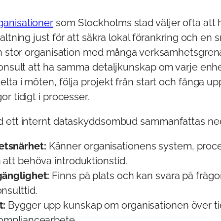
anisationer
som Stockholms stad väljer ofta att
altning just för att säkra lokal förankring och en 
en stor organisation med många verksamhetsgrena
konsult att ha samma detaljkunskap om varje enhe
ta i möten, följa projekt från start och fånga up
r tidigt i processer.
d ett internt dataskyddsombud sammanfattas ne
tsnärhet:
Känner organisationens system, proc
 att behöva introduktionstid.
gänglighet:
Finns på plats och kan svara på frågor
nsulttid.
t:
Bygger upp kunskap om organisationen över tid,
compliancearbete.