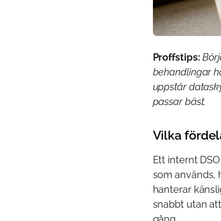
Proffstips:
Börj
behandlingar ha
uppstår datasky
passar bäst.
Vilka förde
Ett internt DS
som används, h
hanterar känsl
snabbt utan att
gång.