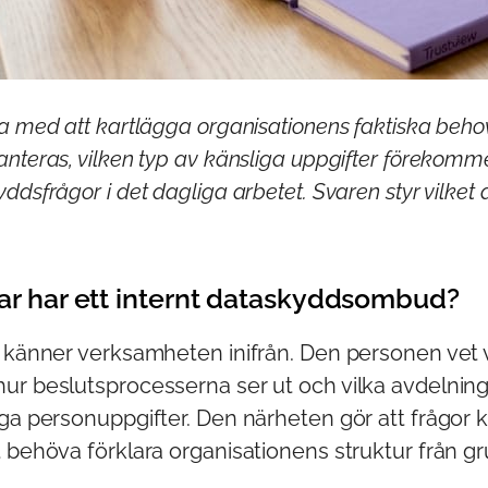
a med att kartlägga organisationens faktiska beh
nteras, vilken typ av känsliga uppgifter förekomme
ddsfrågor i det dagliga arbetet. Svaren styr vilket 
lar har ett internt dataskyddsombud?
O känner verksamheten inifrån. Den personen vet 
ur beslutsprocesserna ser ut och vilka avdelnin
iga personuppgifter. Den närheten gör att frågor 
 behöva förklara organisationens struktur från g