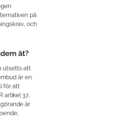
mogen
lternativen på
ningskrav, och
r dem åt?
 utsetts att
sombud är en
 för att
 artikel 37,
avgörande är
roende,