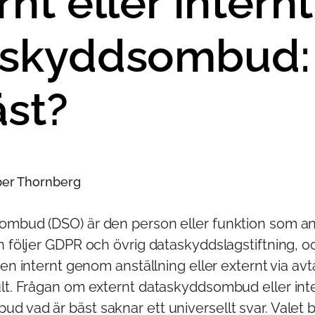
rnt eller internt
askyddsombud:
äst?
sper Thornberg
ombud (DSO) är den person eller funktion som ans
n följer GDPR och övrig dataskyddslagstiftning, o
ngen internt genom anställning eller externt via av
ult. Frågan om externt dataskyddsombud eller int
 vad är bäst saknar ett universellt svar. Valet 