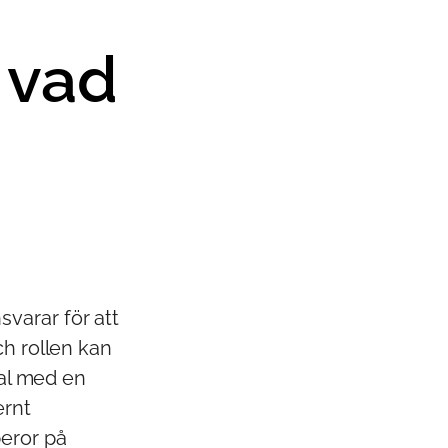
 vad
varar för att
ch rollen kan
tal med en
ernt
beror på