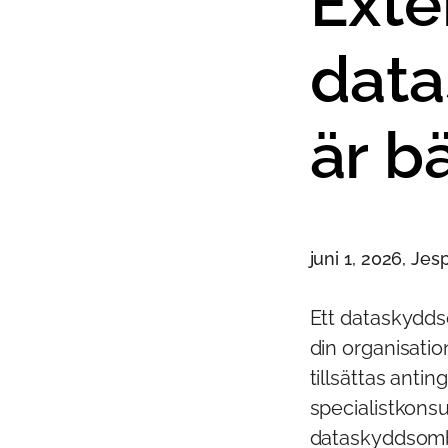
Exte
dat
är b
juni 1, 2026, Je
Ett dataskydds
din organisatio
tillsättas anti
specialistkons
dataskyddsombud