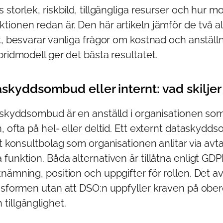
 storlek, riskbild, tillgängliga resurser och hur 
ionen redan är. Den här artikeln jämför de två a
t, besvarar vanliga frågor om kostnad och anställ
bridmodell ger det bästa resultatet.
askyddsombud eller internt: vad skilje
askyddsombud är en anställd i organisationen som
, ofta på hel- eller deltid. Ett externt dataskydd
tt konsultbolag som organisationen anlitar via avtal
funktion. Båda alternativen är tillåtna enligt GDPR
nämning, position och uppgifter för rollen. Det 
ngsformen utan att DSO:n uppfyller kraven på obe
tillgänglighet.