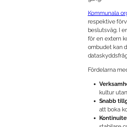
Kommunala org
respektive förv
beslutsväg. I 
för en extern 
ombudet kan del
dataskyddsfrågo
Fördelarna me
Verksamhe
kultur utan
Snabb till
att boka ko
Kontinuite
stabilare 