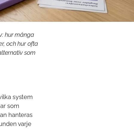
ov: hur många
r, och hur ofta
alternativ som
vilka system
gar som
kan hanteras
runden varje