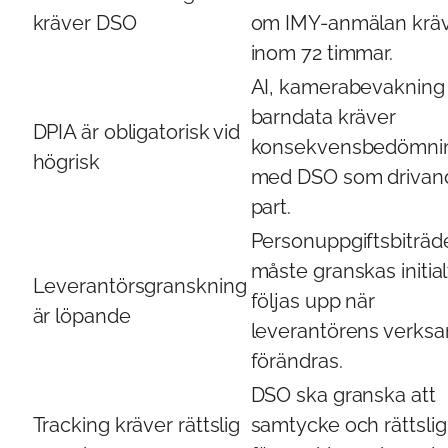
kräver DSO
om IMY-anmälan krä
inom 72 timmar.
AI, kamerabevakning
barndata kräver
DPIA är obligatorisk vid
konsekvensbedömni
högrisk
med DSO som drivan
part.
Personuppgiftsbiträd
måste granskas initia
Leverantörsgranskning
följas upp när
är löpande
leverantörens verks
förändras.
DSO ska granska att
Tracking kräver rättslig
samtycke och rättsli