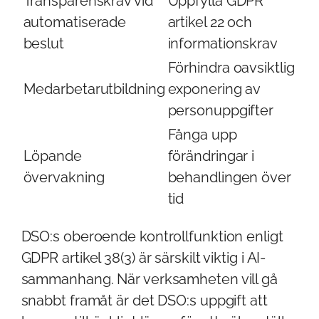
Transparenskrav vid
Uppfylla GDPR
automatiserade
artikel 22 och
beslut
informationskrav
Förhindra oavsiktlig
Medarbetarutbildning
exponering av
personuppgifter
Fånga upp
Löpande
förändringar i
övervakning
behandlingen över
tid
DSO:s oberoende kontrollfunktion enligt
GDPR artikel 38(3) är särskilt viktig i AI-
sammanhang. När verksamheten vill gå
snabbt framåt är det DSO:s uppgift att