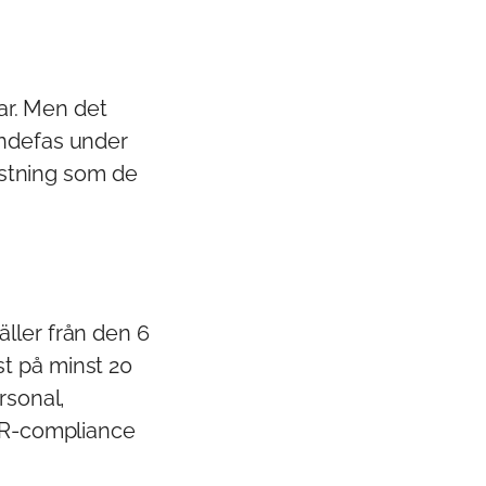
gar. Men det
andefas under
stning som de
äller från den 6
t på minst 20
rsonal,
 HR-compliance