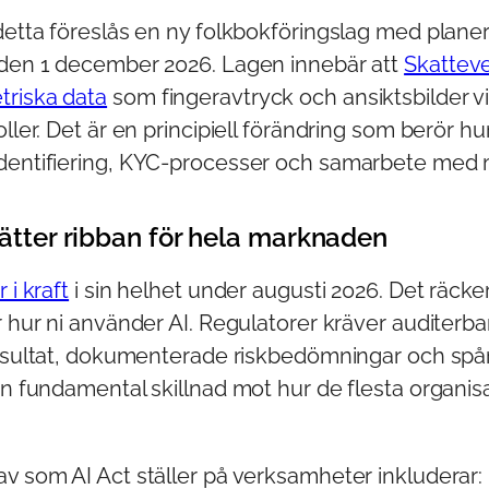
detta föreslås en ny folkbokföringslag med plane
 den 1 december 2026. Lagen innebär att
Skatteve
riska data
som fingeravtryck och ansiktsbilder v
oller. Det är en principiell förändring som berör hu
dentifiering, KYC-processer och samarbete med 
sätter ribban för hela marknaden
 i kraft
i sin helhet under augusti 2026. Det räcker
r hur ni använder AI. Regulatorer kräver auditerba
tresultat, dokumenterade riskbedömningar och spår
en fundamental skillnad mot hur de flesta organisa
v som AI Act ställer på verksamheter inkluderar: