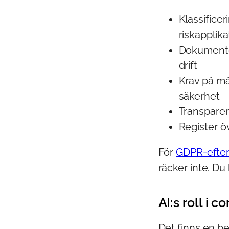
Klassificer
riskapplika
Dokumenter
drift
Krav på mä
säkerhet
Transpare
Register 
För
GDPR-efter
räcker inte. Du
AI:s roll i 
Det finns en be