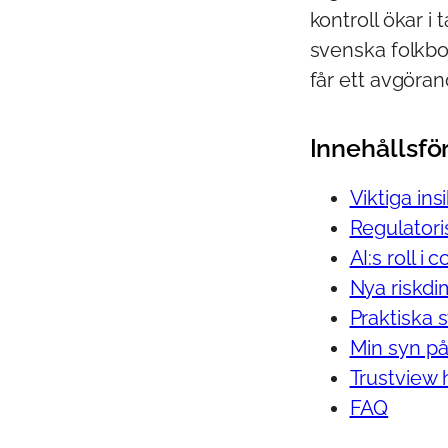
kontroll ökar i 
svenska folkbok
får ett avgöran
Innehållsfö
Viktiga ins
Regulatori
AI:s roll i
Nya riskdi
Praktiska 
Min syn på
Trustview 
FAQ