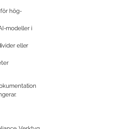
 för hög-
I-modeller i
vider eller
ter
dokumentation
ngerar.
pliance. Verktyg