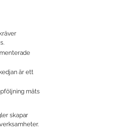
 kräver
s.
kumenterade
kedjan är ett
pföljning mäts
ler skapar
a verksamheter.