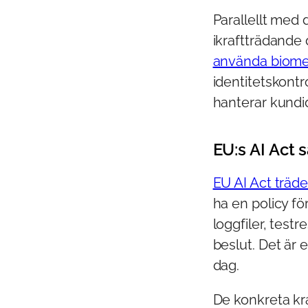
Parallellt med 
ikraftträdande
använda biomet
identitetskontr
hanterar kundi
EU:s AI Act 
EU AI Act träder
ha en policy fö
loggfiler, tes
beslut. Det är 
dag.
De konkreta kra