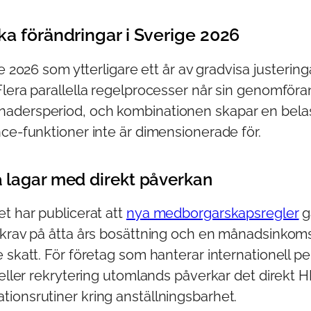
ka förändringar i Sverige 2026
 se 2026 som ytterligare ett år av gradvisa justerin
Flera parallella regelprocesser når sin genomför
adersperiod, och kombinationen skapar en bela
ce-funktioner inte är dimensionerade för.
 lagar med direkt påverkan
t har publicerat att
nya medborgarskapsregler
g
 krav på åtta års bosättning och en månadsinkoms
 skatt. För företag som hanterar internationell pe
d eller rekrytering utomlands påverkar det direkt
ionsrutiner kring anställningsbarhet.