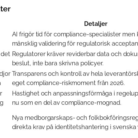
kter
Detaljer
AI frigör tid för compliance-specialister men
mänsklig validering för regulatorisk acceptan
 det
Regulatorer kräver reviderbar data och do
beslut, inte bara skrivna policyer.
djor
Transparens och kontroll av hela leverantörs
a
eget compliance-riskmoment från 2026.
r
Hastighet och anpassningsförmåga i regelup
ng
nu som en del av compliance-mognad.
Nya medborgarskaps- och folkbokföringsreg
direkta krav på identitetshantering i svensk