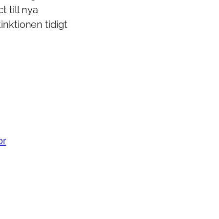
t till nya
inktionen tidigt
or