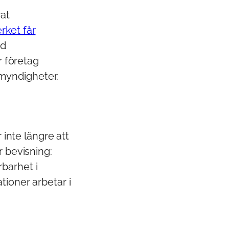
rat
rket får
id
r företag
myndigheter.
 inte längre att
r bevisning:
barhet i
tioner arbetar i