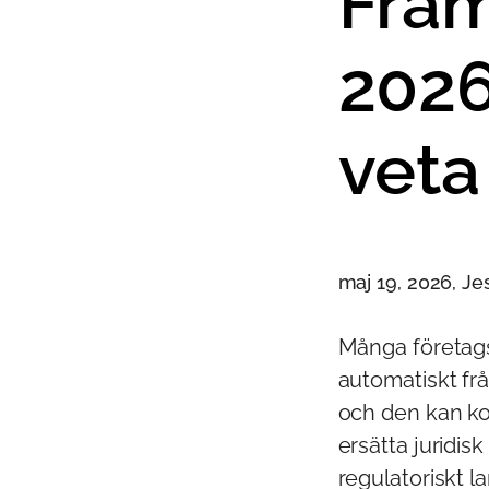
Fram
2026
veta
maj 19, 2026, J
Många företags
automatiskt frå
och den kan ko
ersätta juridis
regulatoriskt 