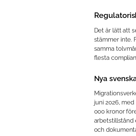
Regulatoris
Det är lätt att
stämmer inte. 
samma tolvmån
flesta complian
Nya svenska
Migrationsverke
juni 2026, med
000 kronor före
arbetstillstån
och dokumentat