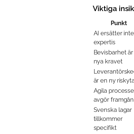
Viktiga insi
Punkt
AI ersätter inte
expertis
Bevisbarhet är
nya kravet
Leverantörske
är en ny riskyt
Agila processe
avgör framgå
Svenska lagar
tillkommer
specifikt