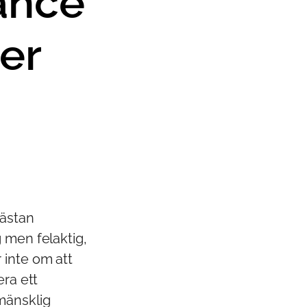
ance
er
nästan
 men felaktig,
 inte om att
era ett
mänsklig