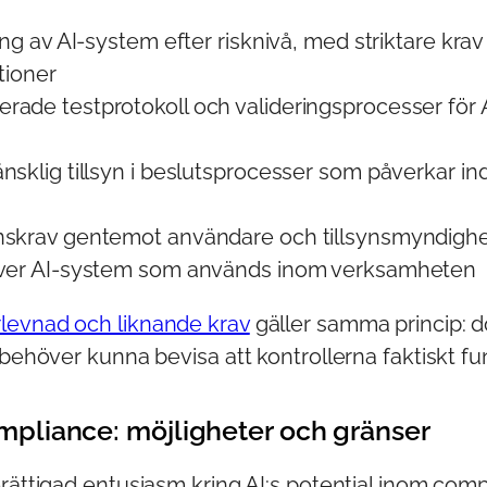
ing av AI-system efter risknivå, med striktare krav
tioner
ade testprotokoll och valideringsprocesser för A
nsklig tillsyn i beslutsprocesser som påverkar indi
nskrav gentemot användare och tillsynsmyndighe
över AI-system som används inom verksamheten
levnad och liknande krav
gäller samma princip: 
 behöver kunna bevisa att kontrollerna faktiskt fu
compliance: möjligheter och gränser
rättigad entusiasm kring AI:s potential inom com