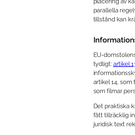
placering av ka
parallella rege
tillstånd kan k
Information
EU-domstolens
tydligt:
artikel 
informationssky
artikel 14, som
som filmar perso
Det praktiska k
fått tillräcklig
juridisk text r