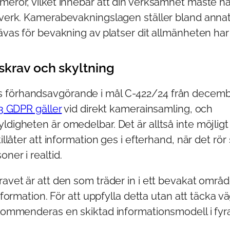
meror, vilket innebär att din verksamhet måste hå
lverk. Kamerabevakningslagen ställer bland annat
rävas för bevakning av platser dit allmänheten har t
skrav och skyltning
 förhandsavgörande i mål C-422/24 från decemb
13 GDPR gäller
vid direkt kamerainsamling, och
ldigheten är omedelbar. Det är alltså inte möjligt 
 tillåter att information ges i efterhand, när det r
ner i realtid.
ravet är att den som träder in i ett bevakat områ
 information. För att uppfylla detta utan att täcka
ekommenderas en skiktad informationsmodell i fyra