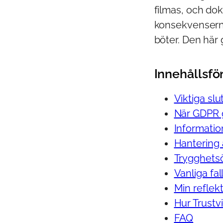
filmas, och do
konsekvenserna 
böter. Den här 
Innehållsfö
Viktiga slu
När GDPR 
Informatio
Hantering 
Trygghetsö
Vanliga fa
Min reflekt
Hur Trustv
FAQ