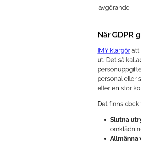
avgörande
När GDPR g
IMY klargör
att
ut. Det så kall
personuppgifter,
personal eller s
eller en stor k
Det finns dock
Slutna ut
omklädning
Allmänna y