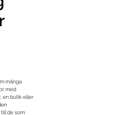
g
r
som många
ror med
, en butik eller
den
till de som