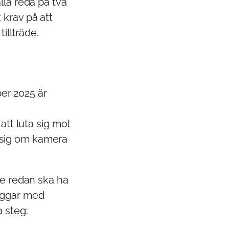
lla reda på två
 krav på att
illträde.
er 2025 är
att luta sig mot
ör sig om kamera
de redan ska ha
 väggar med
 steg: