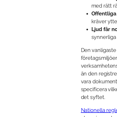
med rätt rä
Offentliga
kräver ytte
Ljud får n
synnerliga
Den vanligaste
företagsmiljöer 
verksamhetens 
än den registre
vara dokumenter
specificera vil
det syftet.
Nationella regl