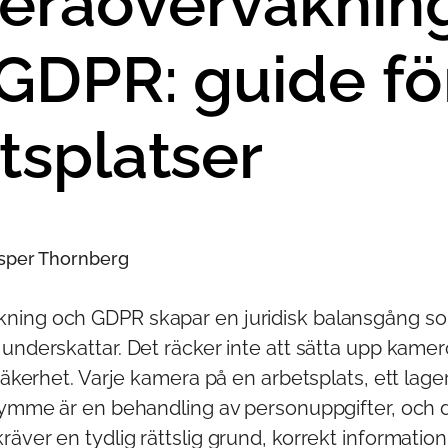
eraövervaknin
GDPR: guide fö
tsplatser
esper Thornberg
ning och GDPR skapar en juridisk balansgång 
 underskattar. Det räcker inte att sätta upp kame
säkerhet. Varje kamera på en arbetsplats, ett lager
trymme är en behandling av personuppgifter, och 
äver en tydlig rättslig grund, korrekt information 