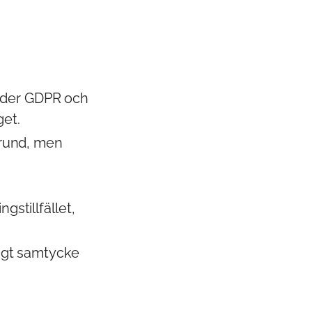
nder GDPR och
et.
 grund, men
gstillfället,
tigt samtycke