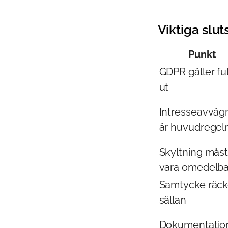
Viktiga slut
Punkt
GDPR gäller ful
ut
Intresseavväg
är huvudregel
Skyltning mås
vara omedelba
Samtycke räck
sällan
Dokumentation