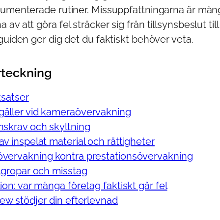
kumenterade rutiner. Missuppfattningarna är mån
av att göra fel sträcker sig från tillsynsbeslut ti
guiden ger dig det du faktiskt behöver veta.
rteckning
tsatser
gäller vid kameraövervakning
nskrav och skyltning
av inspelat material och rättigheter
vervakning kontra prestationsövervakning
llgropar och misstag
ion: var många företag faktiskt går fel
iew stödjer din efterlevnad