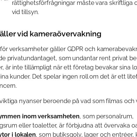
rättighetsförfrågningar måste vara skriftliga o
vid tillsyn.
äller vid kameraövervakning
 för verksamheter gäller GDPR och kamerabevakn
ade privatundantaget, som undantar rent privat b
 är inte tillämpligt när ett företag bevakar sina lo
ina kunder. Det spelar ingen roll om det är ett lite
oncern.
 viktiga nyanser beroende på vad som filmas och v
rymmen inom verksamheten
, som personalrum,
srum eller toaletter, är förbjudna att övervaka oa
tor i lokalen
, som butiksgolv, lager och entréer