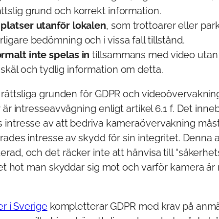
ttslig grund och korrekt information.
 platser utanför lokalen
, som trottoarer eller par
rligare bedömning och i vissa fall tillstånd.
ormalt inte spelas in
tillsammans med video utan a
 skäl och tydlig information om detta.
 rättsliga grunden för GDPR och videoövervakning
är intresseavvägning enligt artikel 6.1 f. Det inneb
intresse av att bedriva kameraövervakning mås
rades intresse av skydd för sin integritet. Denna
ad, och det räcker inte att hänvisa till “säkerhet
ket hot man skyddar sig mot och varför kamera är
er i Sverige
kompletterar GDPR med krav på anmä