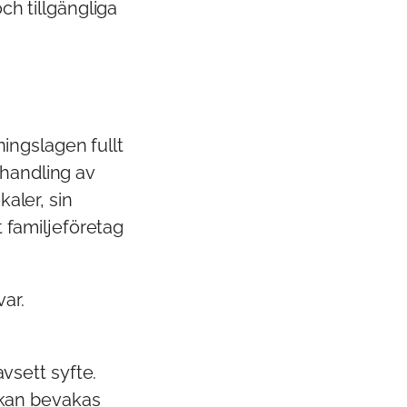
ch tillgängliga
ingslagen fullt
ehandling av
kaler, sin
t familjeföretag
ar.
vsett syfte.
, kan bevakas