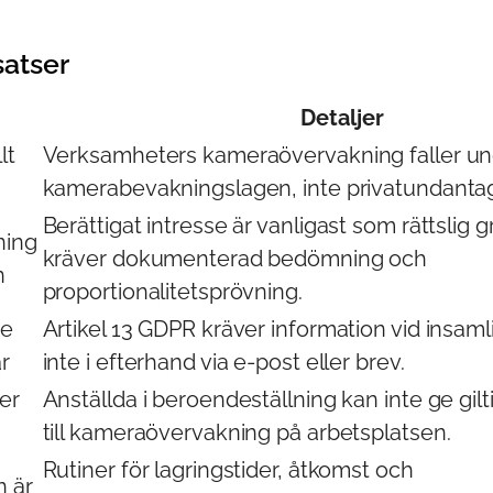
satser
Detaljer
lt
Verksamheters kameraövervakning faller u
kamerabevakningslagen, inte privatundantag
Berättigat intresse är vanligast som rättslig
ning
kräver dokumenterad bedömning och
n
proportionalitetsprövning.
te
Artikel 13 GDPR kräver information vid insamlin
r
inte i efterhand via e-post eller brev.
er
Anställda i beroendeställning kan inte ge gil
till kameraövervakning på arbetsplatsen.
Rutiner för lagringstider, åtkomst och
 är