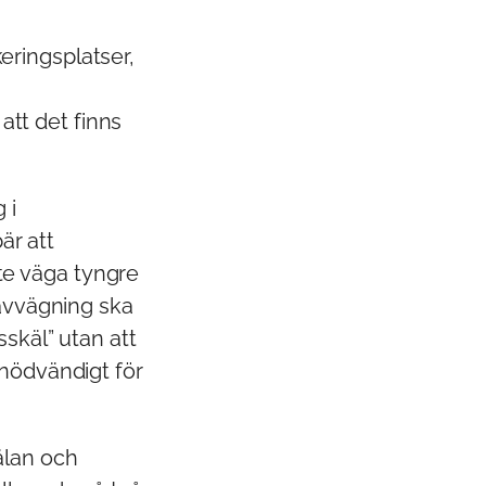
keringsplatser,
tt det finns
 i
är att
te väga tyngre
 avvägning ska
sskäl” utan att
 nödvändigt för
lan och