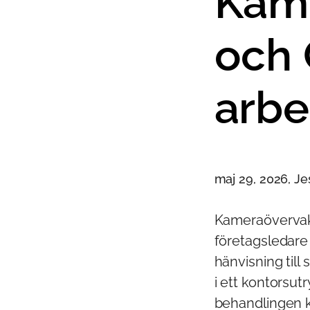
Kam
och 
arbe
maj 29, 2026, J
Kameraövervak
företagsledare
hänvisning till 
i ett kontorsu
behandlingen kr