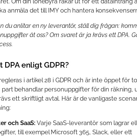
et. Om din lönebyrå råkar ut för ett dataintrång 
ka anmäla det till IMY och hantera konsekvenser
n du anlitar en ny leverantör, ställ dig frågan: kom
ppgifter åt oss? Om svaret är ja krävs ett DPA. Gör 
cess.
tt DPA enligt GDPR?
egleras i artikel 28 i GDPR och är inte öppet för t
 part behandlar personuppgifter för din räkning, 
rävs ett skriftligt avtal. Här är de vanligaste scenar
ing:
er och SaaS:
Varje SaaS-leverantör som lagrar el
fter, till exempel Microsoft 365, Slack, eller ett