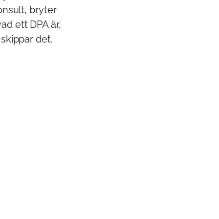
onsult, bryter
ad ett DPA är,
 skippar det.