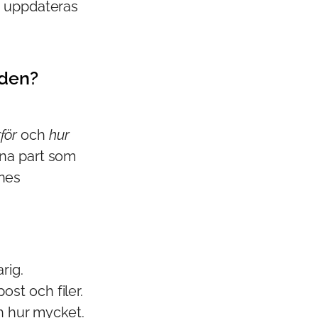
e uppdateras
aden?
för
och
hur
rna part som
nes
rig.
ost och filer.
h hur mycket.