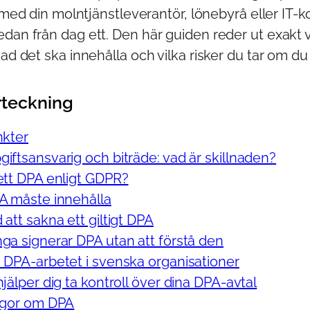
al med din molntjänstleverantör, lönebyrå eller IT-k
dan från dag ett. Den här guiden reder ut exakt v
vad det ska innehålla och vilka risker du tar om du
rteckning
nkter
iftsansvarig och biträde: vad är skillnaden?
ett DPA enligt GDPR?
A måste innehålla
att sakna ett giltigt DPA
ga signerar DPA utan att förstå den
 DPA-arbetet i svenska organisationer
jälper dig ta kontroll över dina DPA-avtal
ågor om DPA