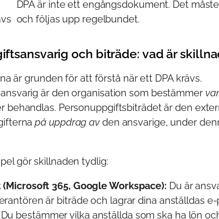
DPA är inte ett engångsdokument. Det måst
ävs
och följas upp regelbundet.
ftsansvarig och biträde: vad är skilln
rna är grunden för att förstå när ett DPA krävs.
sansvarig är den organisation som bestämmer
var
r behandlas. Personuppgiftsbiträdet är den exte
gifterna
på uppdrag av
den ansvarige, under den
el gör skillnaden tydlig:
 (Microsoft 365, Google Workspace):
Du är ansva
rantören är biträde och lagrar dina anställdas e-p
Du bestämmer vilka anställda som ska ha lön oc