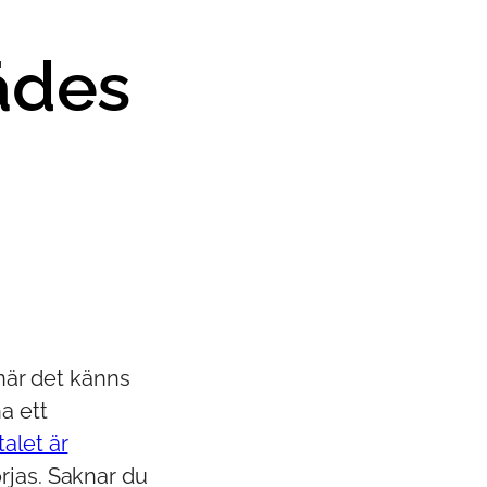
ädes
“när det känns
a ett
talet är
jas. Saknar du