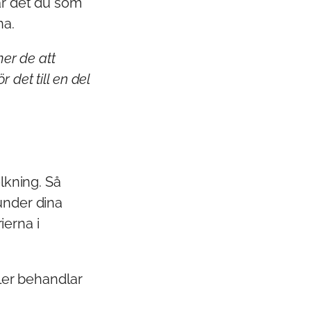
är det du som
na.
mer de att
det till en del
olkning. Så
under dina
ierna i
ler behandlar