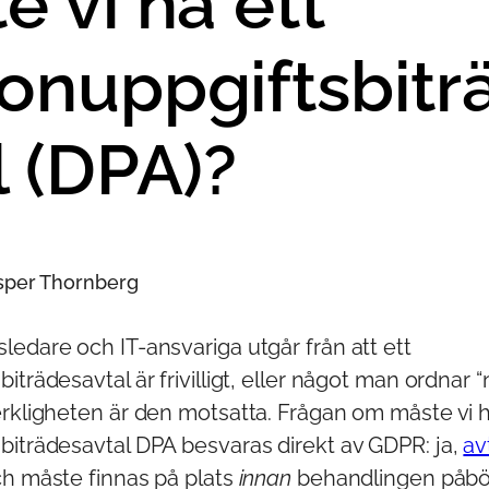
e vi ha ett
onuppgiftsbitr
l (DPA)?
esper Thornberg
edare och IT-ansvariga utgår från att ett
iträdesavtal är frivilligt, eller något man ordnar 
erkligheten är den motsatta. Frågan om måste vi h
biträdesavtal DPA besvaras direkt av GDPR: ja,
av
h måste finnas på plats
innan
behandlingen påbör