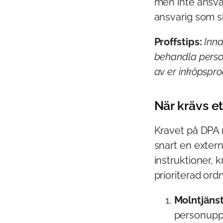
men inte ansvar
ansvarig som s
Proffstips:
Inna
behandla personu
av er inköpspro
När krävs e
Kravet på DPA r
snart en extern
instruktioner, k
prioriterad ordn
Molntjänst
personuppgi