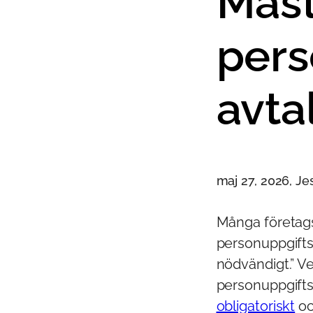
Måst
pers
avta
maj 27, 2026, J
Många företagsl
personuppgiftsb
nödvändigt.” V
personuppgifts
obligatoriskt
oc