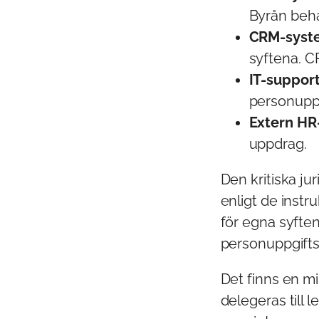
Byrån beha
CRM-syste
syftena. C
IT-support
personuppgi
Extern HR
uppdrag.
Den kritiska ju
enligt de instr
för egna syften
personuppgiftsa
Det finns en m
delegeras till 