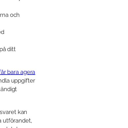
rna och
ed
på ditt
får bara agera
ndla uppgifter
tändigt
nsvaret kan
a utförandet,