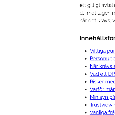
ett giltigt avt
du mot lagen re
när det krävs, 
Innehållsfö
Viktiga pu
Personuppg
När krävs 
Vad ett DP
Risker med 
Varför mån
Min syn på
Trustview h
Vanliga fr