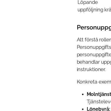
Löpande
uppföljning kr
Personuppgi
Att förstå rolle
Personuppgift
personuppgifte
behandlar upp
instruktioner.
Konkreta exemp
Molntjänst
Tjänsteleve
Lönebyrå: