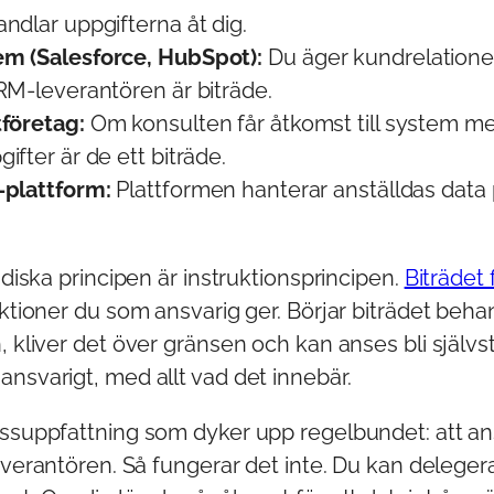
ndlar uppgifterna åt dig.
m (Salesforce, HubSpot):
Du äger kundrelatione
RM-leverantören är biträde.
företag:
Om konsulten får åtkomst till system m
fter är de ett biträde.
-plattform:
Plattformen hanterar anställdas data 
ridiska principen är instruktionsprincipen.
Biträdet 
uktioner du som ansvarig ger. Börjar biträdet beha
, kliver det över gränsen och kan anses bli självs
nsvarigt, med allt vad det innebär.
issuppfattning som dyker upp regelbundet: att a
leverantören. Så fungerar det inte. Du kan deleger