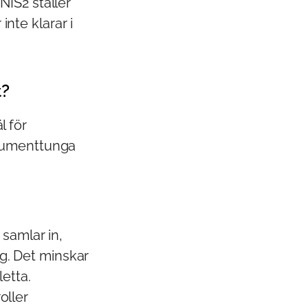
NIS2 ställer
nte klarar i
t?
l för
okumenttunga
samlar in,
g. Det minskar
letta.
oller