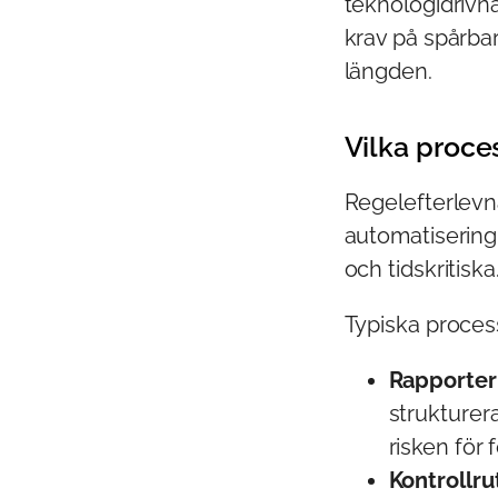
teknologidrivn
krav på spårba
längden.
Vilka proce
Regelefterlevn
automatisering
och tidskritiska
Typiska proces
Rapporter
strukturer
risken för 
Kontrollru