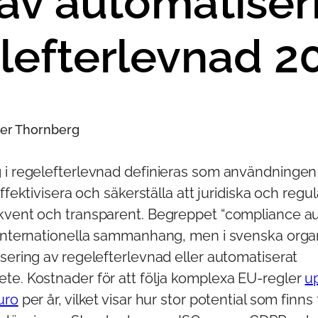
 av automatiseri
lefterlevnad 2
sper Thornberg
 i regelefterlevnad definieras som användningen
effektivisera och säkerställa att juridiska och regu
kvent och transparent. Begreppet “compliance a
 internationella sammanhang, men i svenska organ
sering av regelefterlevnad eller automatiserat
te. Kostnader för att följa komplexa EU-regler
up
uro
per år, vilket visar hur stor potential som finns 