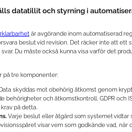
lls datatillit och styrning i automatise
örklarbarhet
är avgörande inom automatiserad reg
örsvara beslut vid revision. Det räcker inte att ett
t svar. Du måste också kunna visa varför det prod
er på tre komponenter:
Data skyddas mot obehörig åtkomst genom krypt
de behörigheter och åtkomstkontroll. GDPR och IS
 krav på detta.
ns.
Varje beslut eller åtgärd som systemet vidtar 
evisionsspåret visar vem som godkände vad, när o