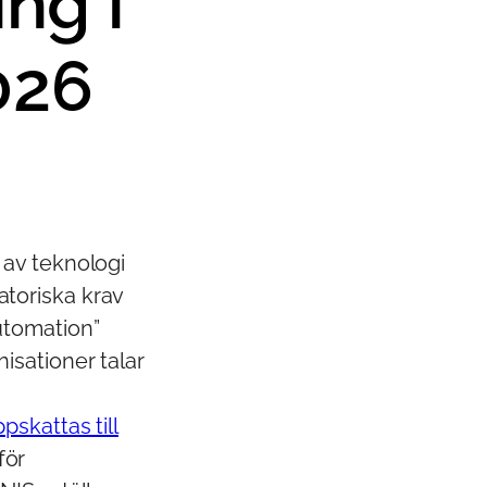
ng i
026
 av teknologi
latoriska krav
utomation”
isationer talar
pskattas till
för