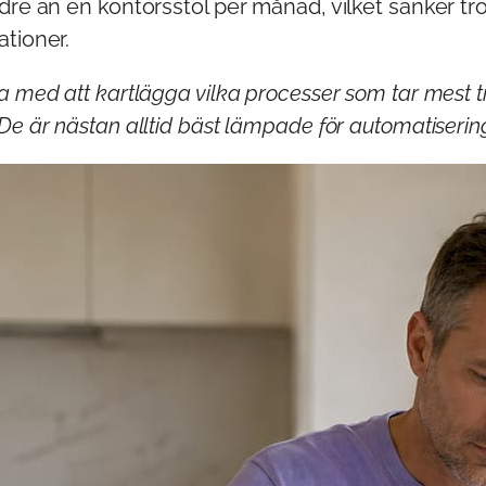
dre än en kontorsstol per månad, vilket sänker tr
tioner.
a med att kartlägga vilka processer som tar mest ti
De är nästan alltid bäst lämpade för automatiserin