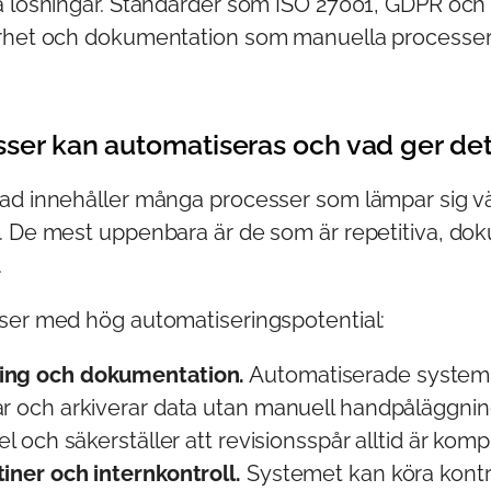
a lösningar. Standarder som ISO 27001, GDPR och 
rhet och dokumentation som manuella processer i
sser kan automatiseras och vad ger de
ad innehåller många processer som lämpar sig vä
. De mest uppenbara är de som är repetitiva, d
.
ser med hög automatiseringspotential:
ing och dokumentation.
Automatiserade system 
ar och arkiverar data utan manuell handpåläggnin
fel och säkerställer att revisionsspår alltid är komp
tiner och internkontroll.
Systemet kan köra kontr