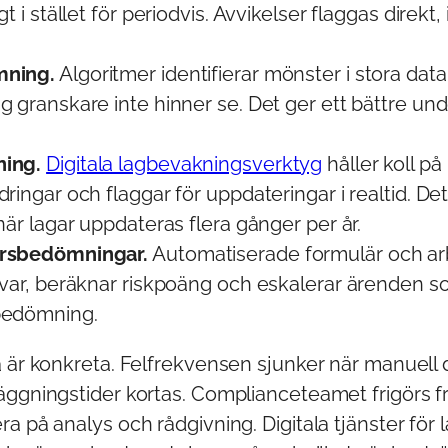
gt i stället för periodvis. Avvikelser flaggas direkt,
mning.
Algoritmer identifierar mönster i stora d
g granskare inte hinner se. Det ger ett bättre und
ing.
Digitala lagbevakningsverktyg
håller koll på
ringar och flaggar för uppdateringar i realtid. Det 
när lagar uppdateras flera gånger per år.
rsbedömningar.
Automatiserade formulär och ar
svar, beräknar riskpoäng och eskalerar ärenden s
bedömning.
a är konkreta. Felfrekvensen sjunker när manuell
äggningstider kortas. Complianceteamet frigörs f
a på analys och rådgivning. Digitala tjänster för