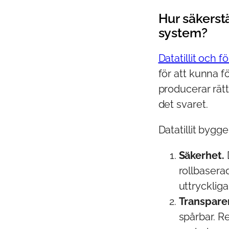
Hur säkerstä
system?
Datatillit och f
för att kunna f
producerar rät
det svaret.
Datatillit bygg
Säkerhet.
rollbasera
uttryckliga
Transpare
spårbar. R