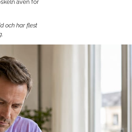
öskeln även för
d och har flest
g.