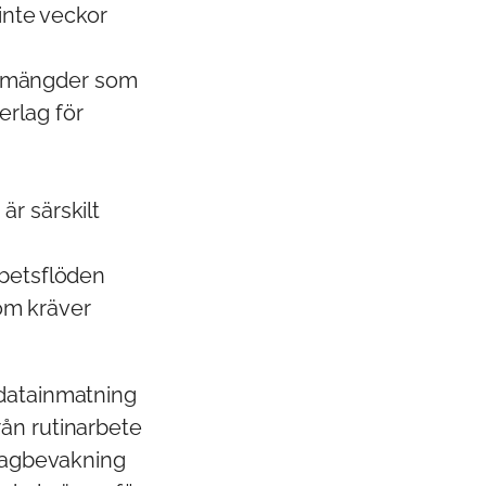
 inte veckor
atamängder som
erlag för
är särskilt
betsflöden
om kräver
 datainmatning
rån rutinarbete
 lagbevakning