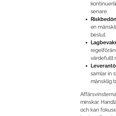
kontinuerli
senare.
Riskbedö
en mänskli
beslut.
Lagbevakn
regelföränd
värdefullt 
Leverantö
samlar in 
mänsklig 
Affärsvinstern
minskar. Handl
och kan fokuser