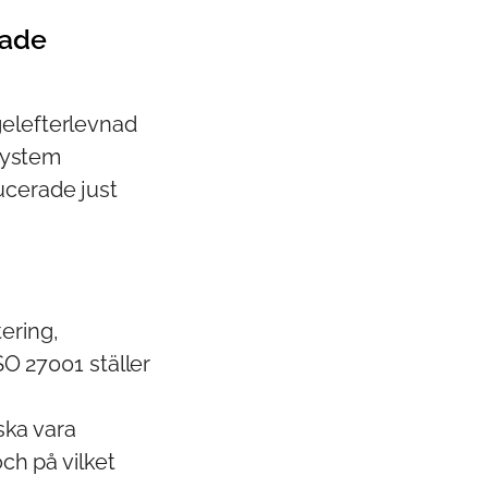
rade
elefterlevnad
 system
ucerade just
ering,
O 27001 ställer
ska vara
ch på vilket