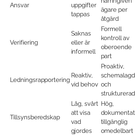
namngiven
Ansvar
uppgifter
ägare per
tappas
åtgärd
Formell
Saknas
kontroll av
Verifiering
eller är
oberoende
informell
part
Proaktiv,
Reaktiv,
schemalagd
Ledningsrapportering
vid behov
och
strukturera
Låg, svårt
Hög,
att visa
dokumentat
Tillsynsberedskap
vad
tillgänglig
gjordes
omedelbart