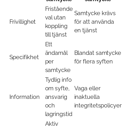
Fristående
Samtycke krävs
val utan
Frivillighet
för att använda
koppling
en tjänst
till tjänst
Ett
ändamål
Blandat samtycke
Specifikhet
per
för flera syften
samtycke
Tydlig info
om syfte,
Vaga eller
Information
ansvarig
inaktuella
och
integritetspolicyer
lagringstid
Aktiv