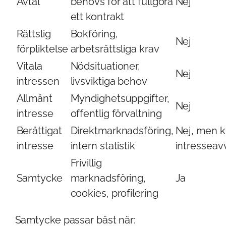
Avtal
behövs för att fullgöra
Nej
ett kontrakt
Rättslig
Bokföring,
Nej
förpliktelse
arbetsrättsliga krav
Vitala
Nödsituationer,
Nej
intressen
livsviktiga behov
Allmänt
Myndighetsuppgifter,
Nej
intresse
offentlig förvaltning
Berättigat
Direktmarknadsföring,
Nej, men k
intresse
intern statistik
intresseav
Frivillig
Samtycke
marknadsföring,
Ja
cookies, profilering
Samtycke passar bäst när: