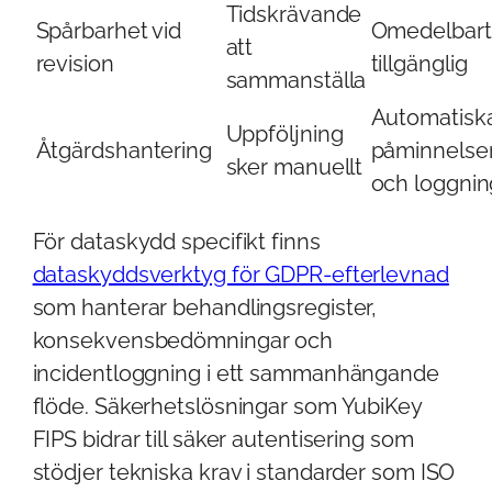
Tidskrävande
Spårbarhet vid
Omedelbart
att
revision
tillgänglig
sammanställa
Automatisk
Uppföljning
Åtgärdshantering
påminnelse
sker manuellt
och loggnin
För dataskydd specifikt finns
dataskyddsverktyg för GDPR-efterlevnad
som hanterar behandlingsregister,
konsekvensbedömningar och
incidentloggning i ett sammanhängande
flöde. Säkerhetslösningar som YubiKey
FIPS bidrar till säker autentisering som
stödjer tekniska krav i standarder som ISO