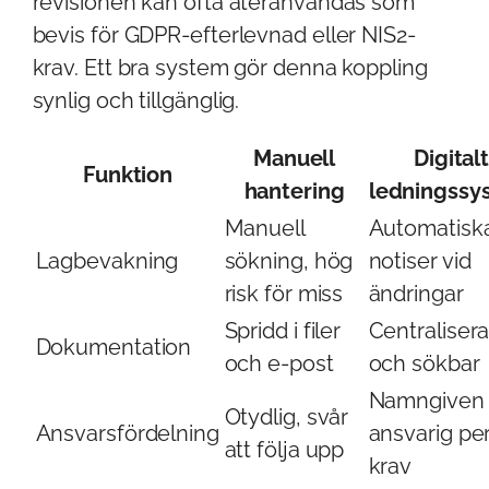
revisionen kan ofta återanvändas som
bevis för GDPR-efterlevnad eller NIS2-
krav. Ett bra system gör denna koppling
synlig och tillgänglig.
Manuell
Digital
Funktion
hantering
ledningssy
Manuell
Automatisk
Lagbevakning
sökning, hög
notiser vid
risk för miss
ändringar
Spridd i filer
Centraliser
Dokumentation
och e-post
och sökbar
Namngiven
Otydlig, svår
Ansvarsfördelning
ansvarig pe
att följa upp
krav