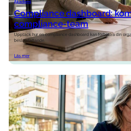
Akademi
Compliance dashboard: komp
compliance-team
Upptäck hur en compliance dashboard kan förbättra din organis
beslutsfattande.
Läs mer