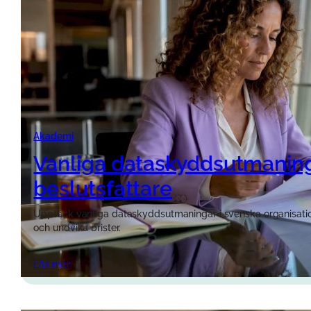
Akademi
Vanliga dataskyddsutmaning
beslutsfattare
Upptäck vanliga dataskyddsutmaningar i svenska organisatione
och undvika brister.
Läs mer