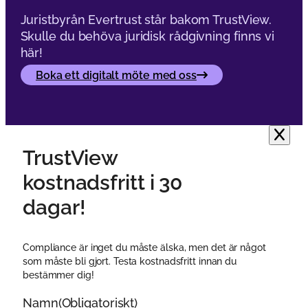
Akademi
Checklista för leverantörsb
2026
Upptäck vår kompletta checklista för leverantörsbedömning. Få 
att fatta rätt beslut.
Compliance with less effort
Läs mer
Upptäck mer inom området
AI-förordningen