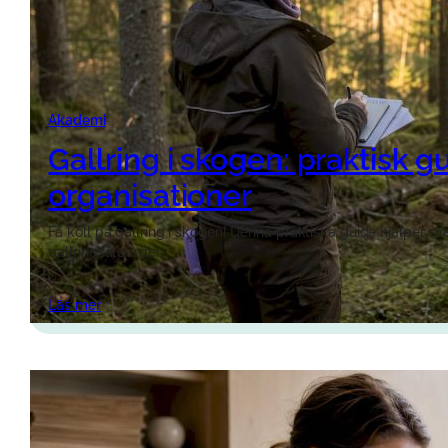
Akademi
Gallring i skogen: praktisk g
organisationer
Få koll på gallring i skogen! Denna praktiska guide hjälper s
gallringsåtgärder.
Läs mer