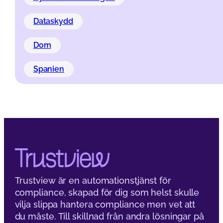
Akademi
Secondment av dataskyddsjur
företag
Upptäck hur secondment av en dataskyddsjurist kan gynna ditt
för säker dataskydd.
Läs mer