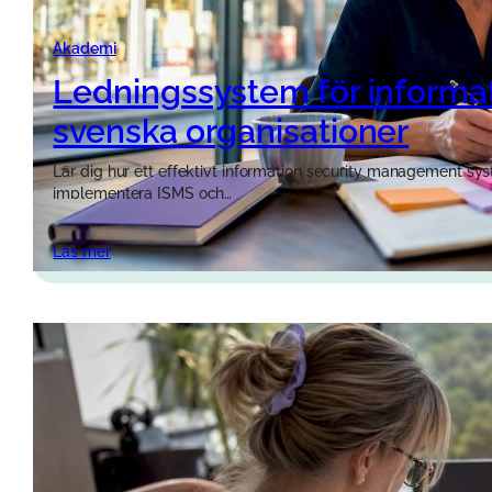
Akademi
Ledningssystem för informat
svenska organisationer
Lär dig hur ett effektivt information security management syst
implementera ISMS och…
Läs mer