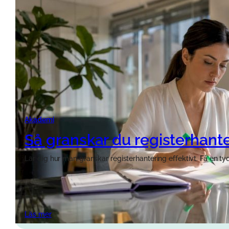
Akademi
Så granskar du registerhanter
Lär dig hur man granskar registerhantering effektivt. Få en tydli
Läs mer