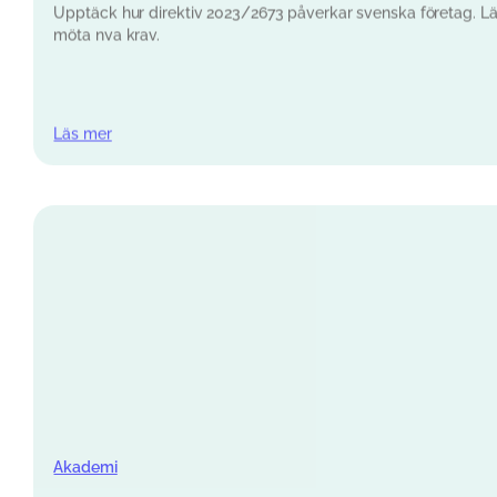
Läs mer
Akademi
EU:s ångerrättsregler från j