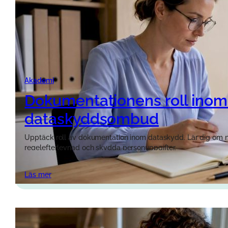
Akademi
Dokumentationens roll inom 
dataskyddsombud
Upptäck roll av dokumentation inom dataskydd. Lär dig om n
regelefterlevnad och skydda personuppgifter.
Läs mer