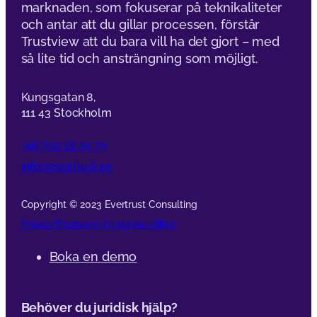
Akademi
Alternativ till apps.apple.co
organisationer 2026
Upptäck de bästa apps.apple.com alternativen för svenska or
GDPR-anpassade tjänster.
Läs mer