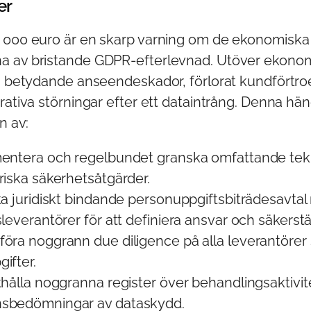
er
 000 euro är en skarp varning om de ekonomiska
 av bristande GDPR-efterlevnad. Utöver ekonom
ag betydande anseendeskador, förlorat kundförtr
rativa störningar efter ett dataintrång. Denna hä
n av:
mentera och regelbundet granska omfattande tek
riska säkerhetsåtgärder.
ta juridiskt bindande personuppgiftsbiträdesavtal
leverantörer för att definiera ansvar och säkerstä
öra noggrann due diligence på alla leverantörer
ifter.
thålla noggranna register över behandlingsaktivit
sbedömningar av dataskydd.