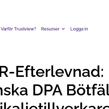
Varför Trustview?
Resurser
Logga in
-Efterlevnad:
ska DPA Bötfäl
kalietillverkar