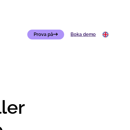
Prova på
Boka demo
ler
e