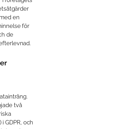
r i företagets
hetsåtgärder
 med en
innelse för
ch de
efterlevnad.
er
ataintrång.
jade två
riska
f) i GDPR, och