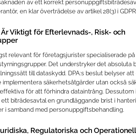
vsaknaden av ett korrekt personuppgiftsbiträdesa
rantör, en klar överträdelse av artikel 28(3) i GDPR
Är Viktigt för Efterlevnads-, Risk- och
upper
ögst relevant för företagsjurister specialiserade på
 styrningsgrupper. Det understryker det absoluta 
llningssätt till dataskydd. DPA:s beslut belyser att
e implementera säkerhetsåtgärder utan också säke
effektiva för att förhindra dataintrång. Dessutom 
ett biträdesavtal en grundläggande brist i hanter
ker i samband med personuppgiftsbehandling.
Juridiska, Regulatoriska och Operationel