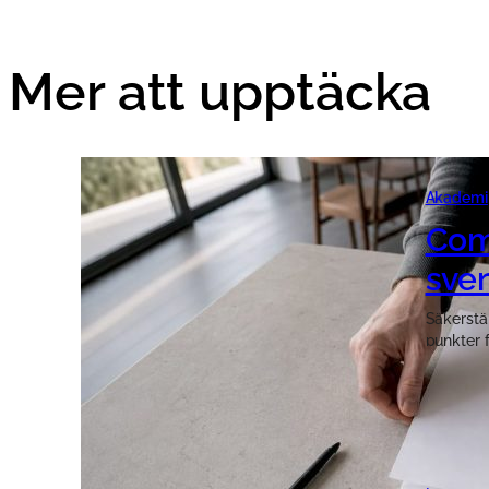
Mer att upptäcka
Akademi
Com
sve
Säkerstä
punkter f