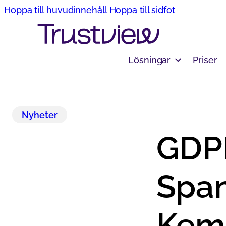
Hoppa till huvudinnehåll
Hoppa till sidfot
Lösningar
Priser
Nyheter
GDPR
Span
Kemi