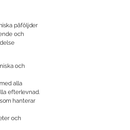
iska påföljder
oende och
ndelse
niska och
 med alla
lla efterlevnad.
 som hanterar
eter och