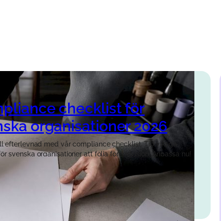
pliance checklist för
nska organisationer 2026
ll efterlevnad med vår compliance checklist. Tio viktiga
ör svenska organisationer att följa före revision. Anpassa nu!