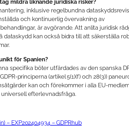
tag mildra liknande juridiska risker?
khantering, inklusive regelbundna dataskyddsrevis
nställda och kontinuerlig övervakning av
ehandlingar, är avgörande. Att anlita juridisk rå
å dataskydd kan också bidra till att säkerställa ro
mar.
l unikt för Spanien?
na specifika böter utfärdades av den spanska DP
DPR-principerna (artikel 5(1)(f) och 28(3)) paneur
ynsåtgärder kan och förekommer i alla EU-medlems
n universell efterlevnadsfråga.
in) – EXP202404934 – GDPRhub