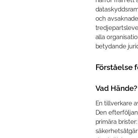
härrör från ett 
dataskyddsramve
och avsaknaden
tredjepartslev
alla organisat
betydande juri
Förståelse 
Vad Hände?
En tillverkare 
Den efterfölja
primära brister
säkerhetsåtgärde