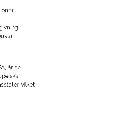
ioner,
dgivning
busta
A, är de
opeiska.
stater, vilket