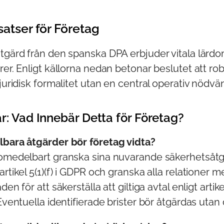
satser för Företag
tgärd från den spanska DPA erbjuder vitala lärdo
rer. Enligt källorna nedan betonar beslutet att r
 juridisk formalitet utan en central operativ nödvä
r: Vad Innebär Detta för Företag?
lbara åtgärder bör företag vidta?
 omedelbart granska sina nuvarande säkerhetsåtg
artikel 5(1)(f) i GDPR och granska alla relationer 
den för att säkerställa att giltiga avtal enligt artik
 Eventuella identifierade brister bör åtgärdas utan