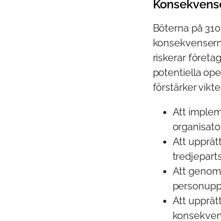
Konsekvens
Böterna på 310
konsekvenserna
riskerar föret
potentiella ope
förstärker vikte
Att imple
organisato
Att upprät
tredjeparts
Att genomf
personuppg
Att upprät
konsekven