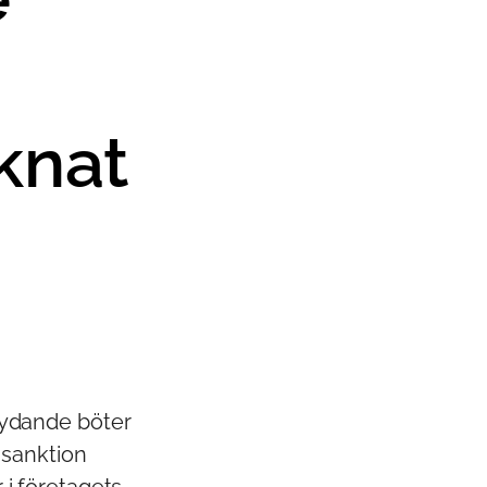
knat
tydande böter
 sanktion