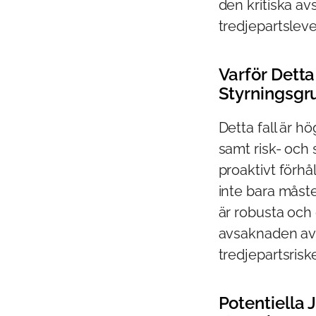
den kritiska a
tredjepartsleve
Varför Detta 
Styrningsgr
Detta fall är h
samt risk- och
proaktivt förhå
inte bara måst
är robusta och 
avsaknaden av 
tredjepartsris
Potentiella 