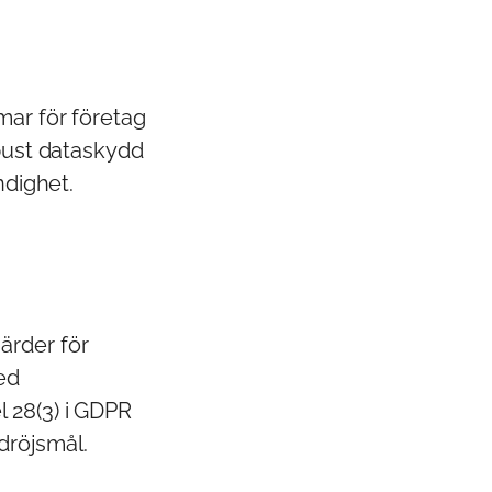
mar för företag
obust dataskydd
ndighet.
ärder för
med
el 28(3) i GDPR
 dröjsmål.