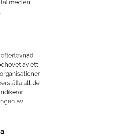
vtal med en
.
 efterlevnad,
behovet av ett
 organisationer
rställa att de
indikerar
ingen av
la