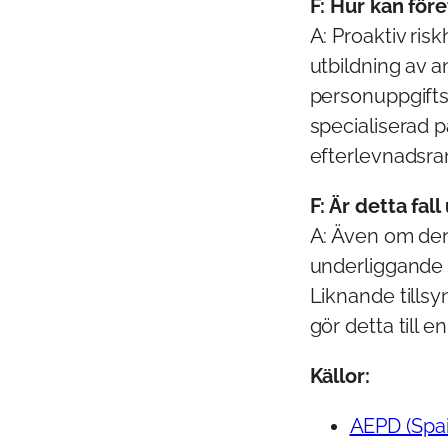
F: Hur kan före
A: Proaktiv ris
utbildning av a
personuppgiftsb
specialiserad p
efterlevnadsra
F: Är detta fal
A: Även om den
underliggande G
Liknande tills
gör detta till e
Källor:
AEPD (Spa