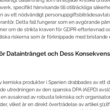
allvarligt dataintrång som avslöjade kritiska briste
rk, specifikt hänvisande till otillräckliga säker
 av ett nödvändigt personuppgiftsbiträdesavtal
erantör. Detta fall fungerar som en avgörande påm
ioner om de strikta kraven för GDPR-efterlevnad o
diska riskerna som är förknippade med bristande 
för Dataintrånget och Dess Konsekvens
av kemiska produkter i Spanien drabbades av ett d
nde utredningen av den spanska DPA (AEPD) avslö
: en avsaknad av robusta tekniska och organisato
r, vilket är en direkt överträdelse av artikel 5(1)(